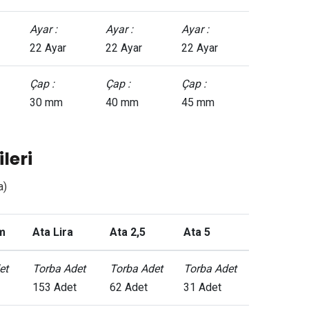
Ayar :
Ayar :
Ayar :
22 Ayar
22 Ayar
22 Ayar
Çap :
Çap :
Çap :
30 mm
40 mm
45 mm
leri
a)
m
Ata Lira
Ata 2,5
Ata 5
et
Torba Adet
Torba Adet
Torba Adet
153 Adet
62 Adet
31 Adet