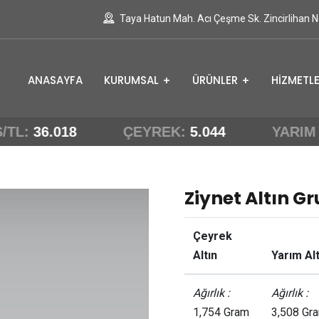
Taya Hatun Mah. Acı Çeşme Sk. Zincirlihan 
ANASAYFA
KURUMSAL
ÜRÜNLER
HİZMETL
TL:
36.018
ÇEYREK:
5.044
YARIM
1
Ziynet Altın Gr
Çeyrek
Altın
Yarım Alt
Ağırlık :
Ağırlık :
1,754 Gram
3,508 Gr