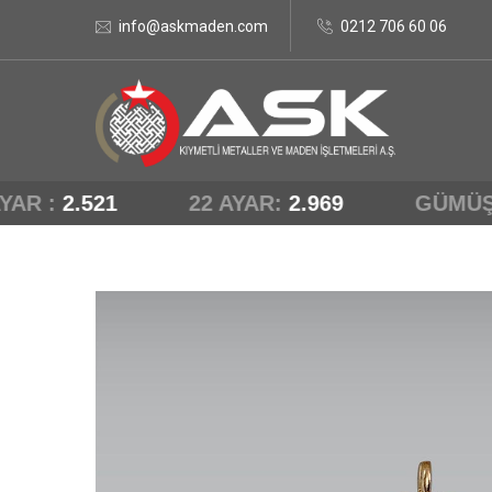
info@askmaden.com
0212 706 60 06
AR :
2.521
22 AYAR:
2.969
GÜMÜŞ/