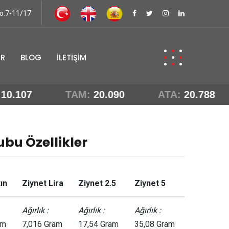
No:7-11/17
ER
BLOG
İLETİŞİM
0.107
TAM:
20.090
ATA:
20.788
ubu Özellikler
ın
Ziynet Lira
Ziynet 2.5
Ziynet 5
Ağırlık :
Ağırlık :
Ağırlık :
am
7,016 Gram
17,54 Gram
35,08 Gram