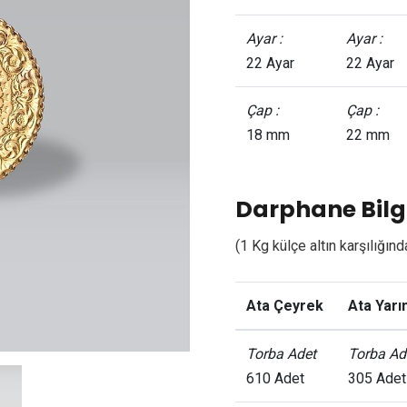
Ayar :
Ayar :
22 Ayar
22 Ayar
Çap :
Çap :
18 mm
22 mm
Darphane Bilgi
(1 Kg külçe altın karşılığınd
Ata Çeyrek
Ata Yarı
Torba Adet
Torba Ad
610 Adet
305 Adet